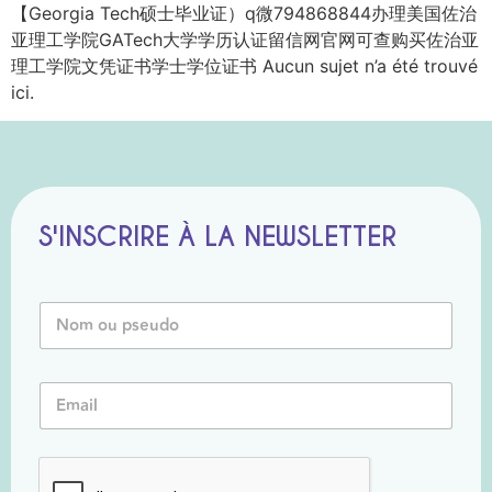
【Georgia Tech硕士毕业证）q微794868844办理美国佐治
亚理工学院GATech大学学历认证留信网官网可查购买佐治亚
理工学院文凭证书学士学位证书 Aucun sujet n’a été trouvé
ici.
S'INSCRIRE À LA NEWSLETTER
P
N
s
o
e
m
u
o
d
E
u
o
m
P
P
a
s
s
i
e
e
l
u
u