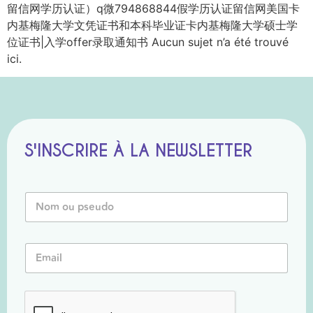
留信网学历认证）q微794868844假学历认证留信网美国卡
内基梅隆大学文凭证书和本科毕业证卡内基梅隆大学硕士学
位证书|入学offer录取通知书 Aucun sujet n’a été trouvé
ici.
S'INSCRIRE À LA NEWSLETTER
*
N
*
o
N
m
o
o
m
E
u
m
P
a
s
i
e
l
u