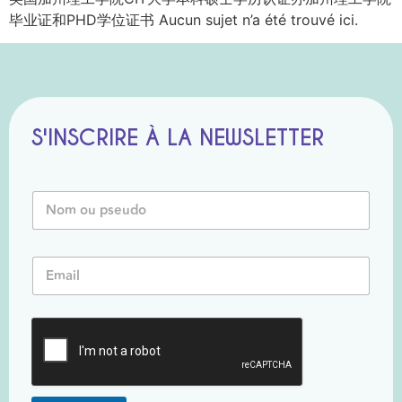
毕业证和PHD学位证书 Aucun sujet n’a été trouvé ici.
S'INSCRIRE À LA NEWSLETTER
N
o
m
o
*
E
u
N
m
P
o
a
s
m
i
e
P
l
u
s
*
d
e
o
u
*
d