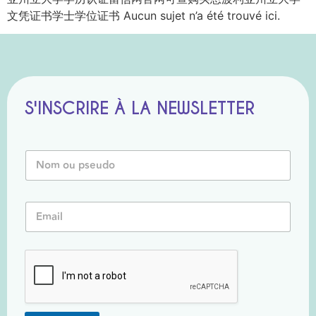
文凭证书学士学位证书 Aucun sujet n’a été trouvé ici.
S'INSCRIRE À LA NEWSLETTER
P
N
s
o
e
m
u
o
d
E
u
o
m
P
N
a
s
o
i
e
m
l
u
E
*
d
m
o
a
*
i