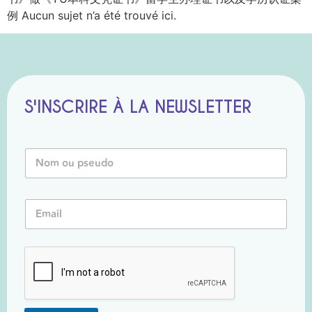
例 Aucun sujet n’a été trouvé ici.
S'INSCRIRE À LA NEWSLETTER
*
N
E
o
m
m
a
o
i
E
u
l
m
P
o
a
s
u
i
e
l
u
*
d
o
*