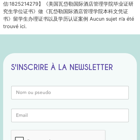
信:1825214279】《美国瓦岱勒国际酒店管理学院毕业证研
究生学位证书》做《瓦岱勒国际酒店管理学院本科文凭证
书》留学生办理证书以及学历认证案例 Aucun sujet n’a été
trouvé ici.
S'INSCRIRE À LA NEWSLETTER
o
N
u
o
N
m
o
o
m
E
u
E
m
P
m
a
s
a
i
e
i
l
u
l