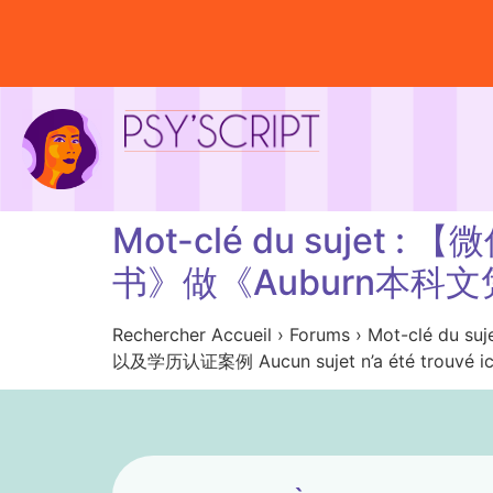
Mot-clé du suje
书》做《Auburn本
Rechercher Accueil › Forums › M
以及学历认证案例 Aucun sujet n’a été trouvé ic