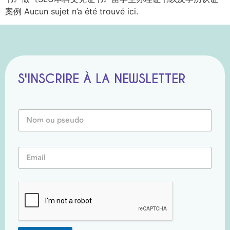
案例 Aucun sujet n’a été trouvé ici.
S'INSCRIRE À LA NEWSLETTER
E
N
m
o
a
m
i
o
l
E
u
o
m
P
u
a
s
o
i
e
u
l
u
*
d
o
*