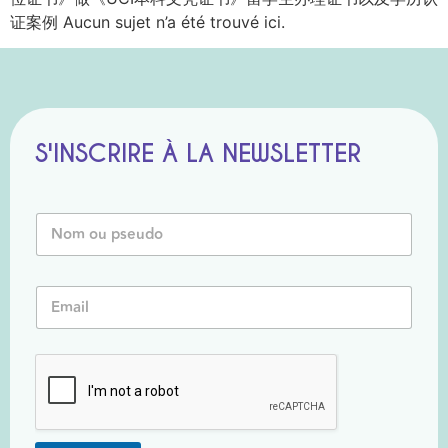
证案例 Aucun sujet n’a été trouvé ici.
S'INSCRIRE À LA NEWSLETTER
N
o
m
o
N
E
u
o
m
P
m
a
s
*
i
e
o
l
u
u
*
d
o
*