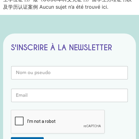
及学历认证案例 Aucun sujet n’a été trouvé ici.
S'INSCRIRE À LA NEWSLETTER
E
N
m
o
a
m
i
o
l
E
u
E
m
P
m
a
s
a
i
e
i
l
u
l
*
d
*
o
*