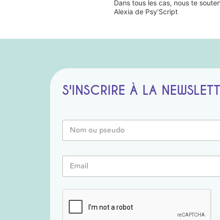
Dans tous les cas, nous te soute
Alexia de Psy’Script
S'INSCRIRE À LA NEWSLET
*
N
N
o
o
m
m
o
P
E
u
s
m
P
e
a
s
u
i
e
d
l
u
o
*
d
o