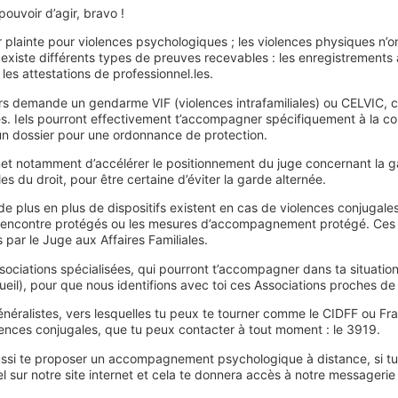
pouvoir d’agir, bravo !
r plainte pour violences psychologiques ; les violences physiques n’
l existe différents types de preuves recevables : les enregistrements au
les attestations de professionnel.les.
lors demande un gendarme VIF (violences intrafamiliales) ou CELVIC, c
es. Iels pourront effectivement t’accompagner spécifiquement à la c
un dossier pour une ordonnance de protection.
et notamment d’accélérer le positionnement du juge concernant la g
s du droit, pour être certaine d’éviter la garde alternée.
 de plus en plus de dispositifs existent en cas de violences conjugal
encontre protégés ou les mesures d’accompagnement protégé. Ces di
par le Juge aux Affaires Familiales.
Associations spécialisées, qui pourront t’accompagner dans ta situatio
eil), pour que nous identifions avec toi ces Associations proches de 
 généralistes, vers lesquelles tu peux te tourner comme le CIDFF ou 
ences conjugales, que tu peux contacter à tout moment : le 3919.
si te proposer un accompagnement psychologique à distance, si tu se
 sur notre site internet et cela te donnera accès à notre messagerie