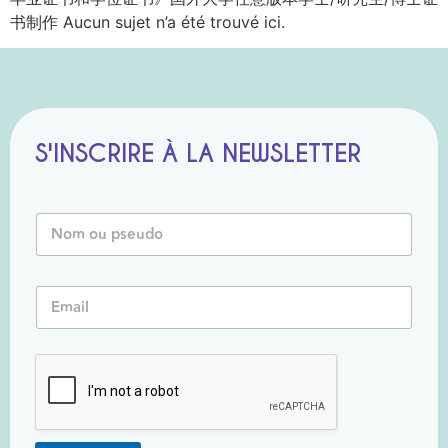
书制作 Aucun sujet n’a été trouvé ici.
S'INSCRIRE À LA NEWSLETTER
*
N
P
o
s
m
e
o
u
E
u
d
m
P
o
a
s
N
i
e
o
l
u
m
*
d
o
*