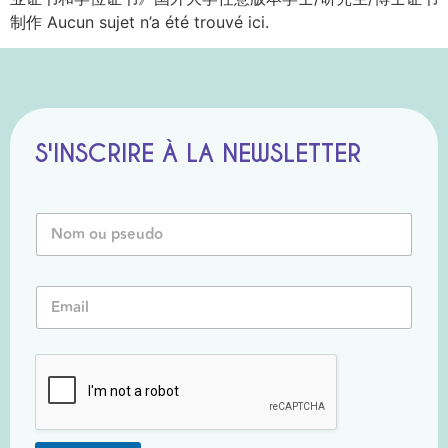
制作 Aucun sujet n’a été trouvé ici.
S'INSCRIRE À LA NEWSLETTER
N
N
o
o
m
m
o
o
u
E
u
P
m
P
s
a
s
e
i
e
u
l
u
d
*
d
o
o
*