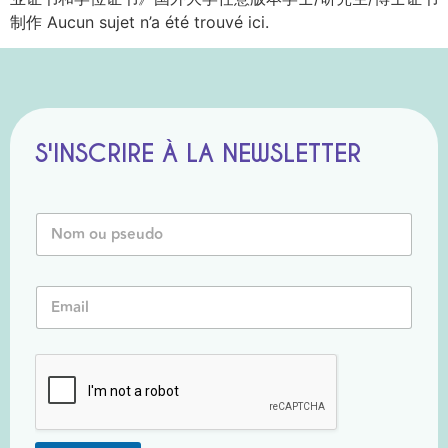
制作 Aucun sujet n’a été trouvé ici.
S'INSCRIRE À LA NEWSLETTER
N
o
m
o
*
E
u
N
m
P
o
a
s
m
i
e
P
l
u
s
*
d
e
o
u
*
d