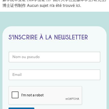
博士证书制作 Aucun sujet n’a été trouvé ici.
S'INSCRIRE À LA NEWSLETTER
*
N
P
o
s
m
e
o
u
E
u
d
m
P
o
a
s
N
i
e
o
l
u
m
*
d
o
*