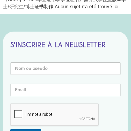
士/研究生/博士证书制作 Aucun sujet n’a été trouvé ici.
S'INSCRIRE À LA NEWSLETTER
*
N
P
o
s
m
e
o
u
E
u
d
m
P
o
a
s
*
i
e
l
u
*
d
o
*