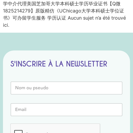
学中介代理美国芝加哥大学本科硕士学历毕业证书【Q微
1825214279】原版精仿《UChicago大学本科硕士学位证
书》可办留学生服务 学历认证 Aucun sujet n’a été trouvé
ici.
S'INSCRIRE À LA NEWSLETTER
o
N
u
o
o
m
u
o
N
E
u
o
m
P
m
a
s
i
e
l
u