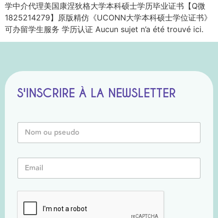
学中介代理美国康涅狄格大学本科硕士学历毕业证书【Q微
1825214279】原版精仿《UCONN大学本科硕士学位证书》
可办留学生服务 学历认证 Aucun sujet n’a été trouvé ici.
S'INSCRIRE À LA NEWSLETTER
N
o
m
o
P
E
u
s
m
P
e
a
s
u
i
e
d
l
u
o
*
d
N