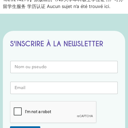
留学生服务 学历认证 Aucun sujet n’a été trouvé ici.
S'INSCRIRE À LA NEWSLETTER
N
N
o
o
m
m
o
o
u
E
u
*
m
P
a
s
i
e
l
u
*
d
o
*