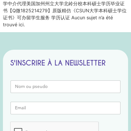
学中介代理美国加州州立大学北岭分校本科硕士学历毕业证
书【Q微1825214279】原版精仿《CSUN大学本科硕士学位
证书》可办留学生服务 学历认证 Aucun sujet n’a été
trouvé ici.
S'INSCRIRE À LA NEWSLETTER
N
N
o
o
m
m
o
o
u
E
u
E
m
P
m
a
s
a
i
e
i
l
u
l