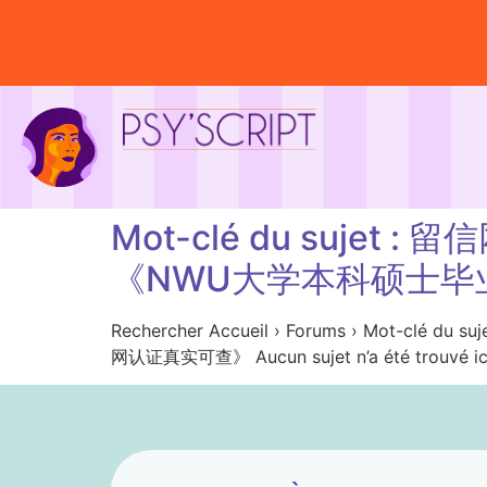
Mot-clé du suje
《NWU大学本科硕士毕
Rechercher Accueil › Forums › M
网认证真实可查》 Aucun sujet n’a été trouvé ic