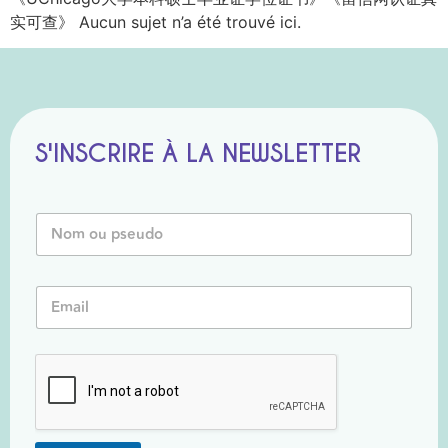
实可查》 Aucun sujet n’a été trouvé ici.
S'INSCRIRE À LA NEWSLETTER
N
o
m
o
o
E
u
u
m
P
*
a
s
E
i
e
m
l
u
a
*
d
i
o
l
*