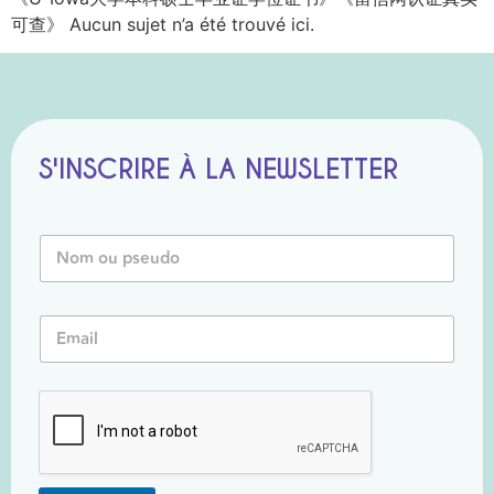
可查》 Aucun sujet n’a été trouvé ici.
S'INSCRIRE À LA NEWSLETTER
N
o
m
o
*
E
u
o
m
P
u
a
s
N
i
e
o
l
u
m
*
d
o
*