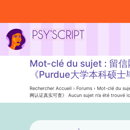
Mot-clé du suje
《Purdue大学本科
Rechercher Accueil › Forums › M
网认证真实可查》 Aucun sujet n’a été trouvé ic