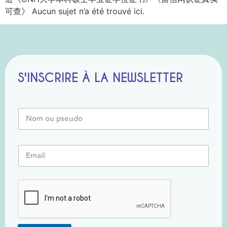
可查》 Aucun sujet n’a été trouvé ici.
S'INSCRIRE À LA NEWSLETTER
N
o
m
o
*
E
u
*
m
P
P
a
s
s
i
e
e
l
u
u
*
d
d
o
o
*