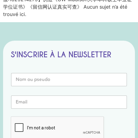
学位证书》《留信网认证真实可查》 Aucun sujet n’a été
trouvé ici.
S'INSCRIRE À LA NEWSLETTER
*
N
P
o
s
m
e
o
u
E
u
d
m
P
o
a
s
o
i
e
u
l
u
*
d
o