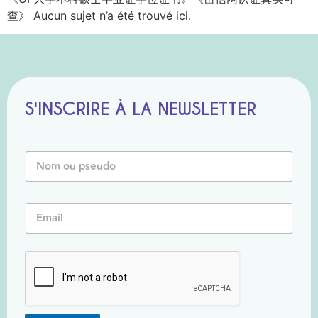
查》 Aucun sujet n’a été trouvé ici.
S'INSCRIRE À LA NEWSLETTER
o
N
u
o
*
m
E
o
m
E
u
a
m
P
i
a
s
l
i
e
l
u
*
d
o
*