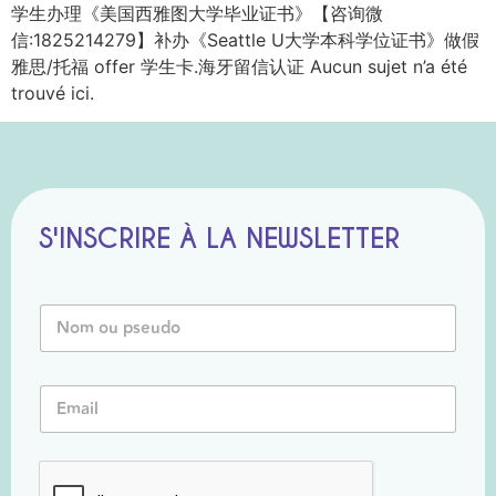
学生办理《美国西雅图大学毕业证书》【咨询微
信:1825214279】补办《Seattle U大学本科学位证书》做假
雅思/托福 offer 学生卡.海牙留信认证 Aucun sujet n’a été
trouvé ici.
S'INSCRIRE À LA NEWSLETTER
N
o
m
o
o
E
u
u
m
P
P
a
s
s
i
e
e
l
u
u