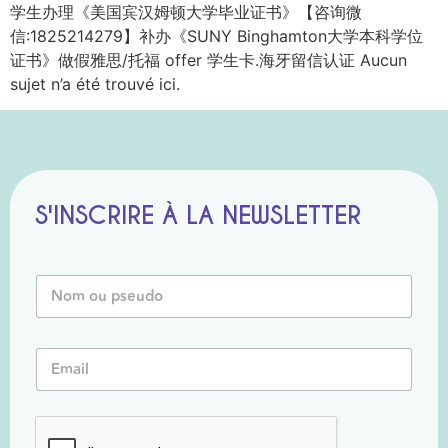
学生办理《美国宾汉姆顿大学毕业证书》【咨询微
信:1825214279】补办《SUNY Binghamton大学本科学位
证书》做假雅思/托福 offer 学生卡.海牙留信认证 Aucun
sujet n’a été trouvé ici.
S'INSCRIRE À LA NEWSLETTER
N
N
o
o
m
m
*
o
*
E
u
m
P
a
s
i
e
l
u