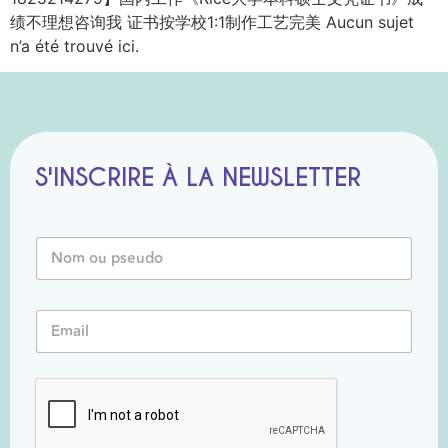
绩不理想咨询我 证书按学校1:1制作工艺完美 Aucun sujet
n’a été trouvé ici.
S'INSCRIRE À LA NEWSLETTER
N
o
m
o
o
E
u
u
m
P
N
a
s
o
i
e
m
l
u
*
*
d
o