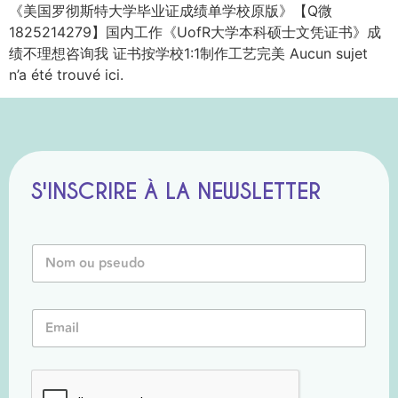
《美国罗彻斯特大学毕业证成绩单学校原版》【Q微
1825214279】国内工作《UofR大学本科硕士文凭证书》成
绩不理想咨询我 证书按学校1:1制作工艺完美 Aucun sujet
n’a été trouvé ici.
S'INSCRIRE À LA NEWSLETTER
N
o
m
o
E
E
u
m
m
P
a
a
s
i
i
e
l
l
u
N