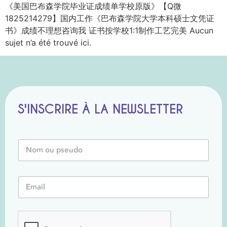
《美国巴布森学院毕业证成绩单学校原版》【Q微
1825214279】国内工作《巴布森学院大学本科硕士文凭证
书》成绩不理想咨询我 证书按学校1:1制作工艺完美 Aucun
sujet n’a été trouvé ici.
S'INSCRIRE À LA NEWSLETTER
N
o
m
o
N
E
u
o
m
P
m
a
s
N
i
e
o
l
u
m