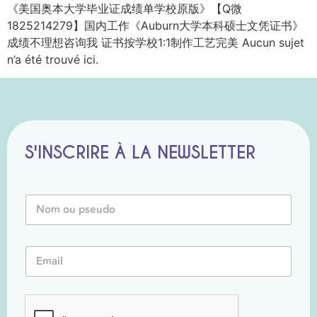
《美国奥本大学毕业证成绩单学校原版》【Q微
1825214279】国内工作《Auburn大学本科硕士文凭证书》
成绩不理想咨询我 证书按学校1:1制作工艺完美 Aucun sujet
n’a été trouvé ici.
S'INSCRIRE À LA NEWSLETTER
N
o
m
o
N
E
u
o
m
P
m
a
s
P
i
e
s
l
u
e