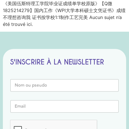
《美国伍斯特理工学院毕业证成绩单学校原版》【Q微
1825214279】国内工作《WPI大学本科硕士文凭证书》成绩
不理想咨询我 证书按学校1:1制作工艺完美 Aucun sujet n’a
été trouvé ici.
S'INSCRIRE À LA NEWSLETTER
*
N
N
o
o
m
m
o
N
E
u
o
m
P
m
a
s
i
e
l
u