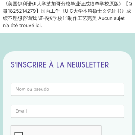
《美国伊利诺伊大学芝加哥分校毕业证成绩单学校原版》【Q
微1825214279】国内工作《UIC大学本科硕士文凭证书》成
绩不理想咨询我 证书按学校1:1制作工艺完美 Aucun sujet
n’a été trouvé ici.
S'INSCRIRE À LA NEWSLETTER
N
o
m
o
E
E
u
m
m
P
a
a
s
i
i
e
l
l
u
o