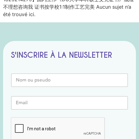
不理想咨询我 证书按学校1:1制作工艺完美 Aucun sujet n’a
été trouvé ici.
S'INSCRIRE À LA NEWSLETTER
o
N
u
o
E
m
m
o
a
E
u
i
m
P
l
a
s
P
i
e
s
l
u
e
*
d
u
o
d