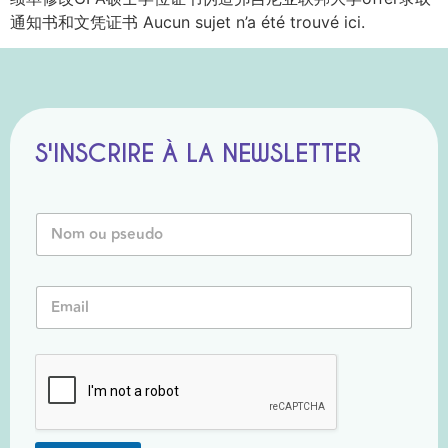
通知书和文凭证书 Aucun sujet n’a été trouvé ici.
S'INSCRIRE À LA NEWSLETTER
E
N
m
o
a
m
i
o
l
E
u
E
m
P
m
a
s
a
i
e
i
l
u
l
*
d
E
o
m
*
a