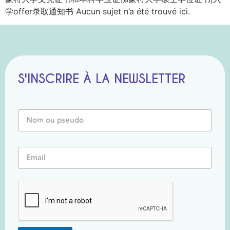
学offer录取通知书 Aucun sujet n’a été trouvé ici.
S'INSCRIRE À LA NEWSLETTER
o
N
u
o
P
m
s
o
e
E
u
u
m
P
d
a
s
o
i
e
o
l
u
u
*
d
o
*