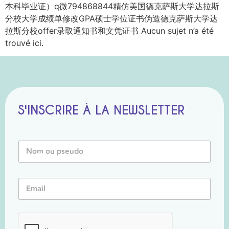
本科毕业证）q微794868844精仿美国德克萨斯大学达拉斯
分校大学成绩单修改GPA硕士学位证书伪造德克萨斯大学达
拉斯分校offer录取通知书和文凭证书 Aucun sujet n’a été
trouvé ici.
S'INSCRIRE À LA NEWSLETTER
N
o
m
o
*
E
u
P
m
P
s
a
s
e
i
e
u
l
u
d