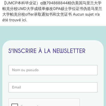
【UMCP本科毕业证）q微794868844精仿美国马里兰大学
帕克分校UMD大学成绩单修改GPA硕士学位证书伪造马里兰
大学帕克分校offer录取通知书和文凭证书 Aucun sujet n’a
été trouvé ici.
S'INSCRIRE À LA NEWSLETTER
N
o
m
o
E
E
u
m
m
P
a
a
s
i
i
e
l
l
u
o