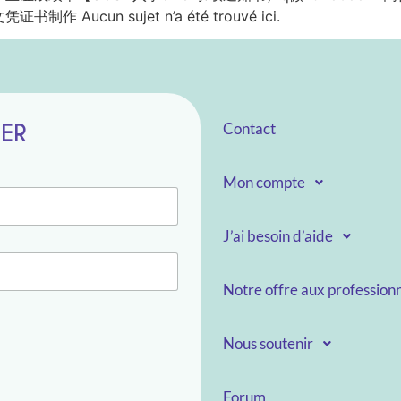
cun sujet n’a été trouvé ici.
TER
Contact
Mon compte
J’ai besoin d’aide
Notre offre aux professionn
Nous soutenir
Forum