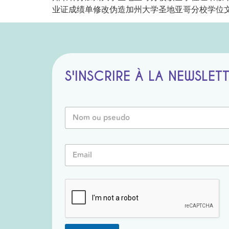
业证成绩单修改伪造加州大学圣地亚哥分校学位文凭证书制作 Au
S'INSCRIRE À LA NEWSLET
N
o
m
o
*
E
u
P
m
P
s
a
s
e
i
e
u
l
u
d
*
d
o
o
*
*