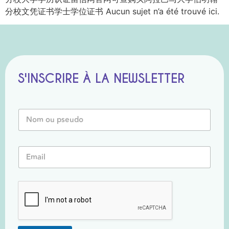
分校文凭证书学士学位证书 Aucun sujet n’a été trouvé ici.
S'INSCRIRE À LA NEWSLETTER
N
o
m
o
N
E
u
o
m
P
m
a
s
P
i
e
s
l
u
e
*
d
u
o
d
*
o