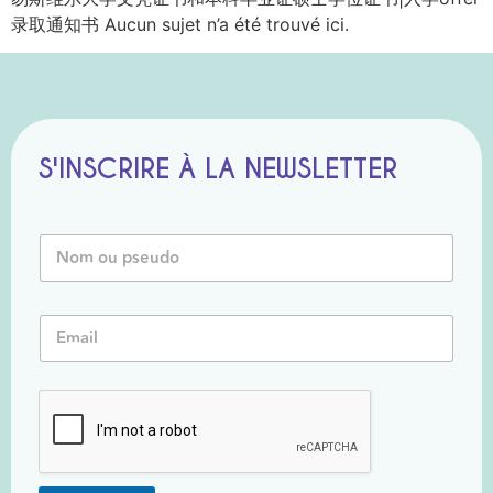
录取通知书 Aucun sujet n’a été trouvé ici.
S'INSCRIRE À LA NEWSLETTER
N
o
m
o
P
E
u
s
m
P
e
a
s
u
i
e
d
l
u
o
*
d
o
o
u
*
*