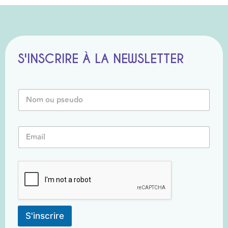
S'INSCRIRE À LA NEWSLETTER
*
N
*
o
*
m
o
E
u
m
P
a
s
i
e
l
u
*
d
o
*
S'inscrire