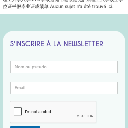
位证书假毕业证成绩单 Aucun sujet n’a été trouvé ici.
S'INSCRIRE À LA NEWSLETTER
N
o
m
o
*
E
u
*
m
P
E
a
s
m
i
e
a
l
u
i
*
d
l
o
*