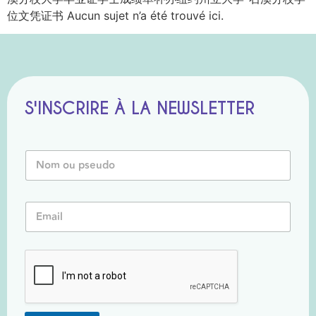
位文凭证书 Aucun sujet n’a été trouvé ici.
S'INSCRIRE À LA NEWSLETTER
*
N
E
o
m
m
a
o
i
E
u
l
m
P
*
a
s
i
e
l
u
*
d
o
*