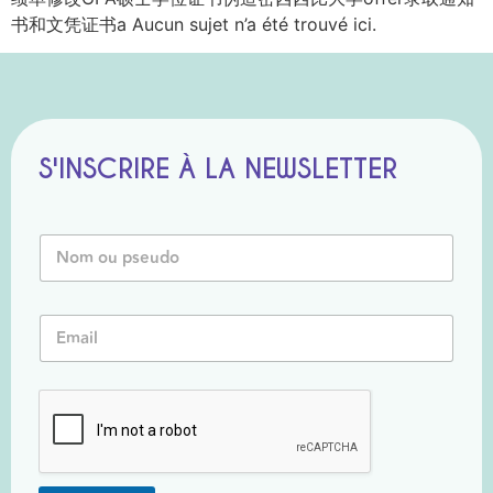
书和文凭证书a Aucun sujet n’a été trouvé ici.
S'INSCRIRE À LA NEWSLETTER
P
N
s
o
e
m
u
o
d
E
u
o
m
P
o
a
s
u
i
e
E
l
u
m
*
d
a
o
i
*
l