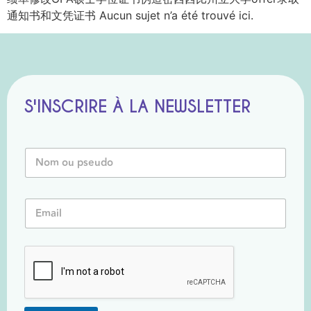
通知书和文凭证书 Aucun sujet n’a été trouvé ici.
S'INSCRIRE À LA NEWSLETTER
N
o
m
o
N
E
u
o
m
P
m
a
s
*
i
e
P
l
u
s
*
d
e
o
u
*
d