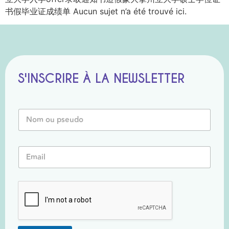
书假毕业证成绩单 Aucun sujet n’a été trouvé ici.
S'INSCRIRE À LA NEWSLETTER
*
N
P
o
s
m
e
o
u
E
u
d
m
P
o
a
s
P
i
e
s
l
u
e
*
d
u
o
d
*
o