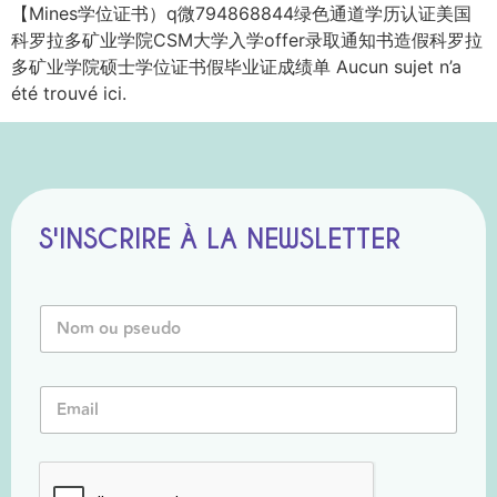
【Mines学位证书）q微794868844绿色通道学历认证美国
科罗拉多矿业学院CSM大学入学offer录取通知书造假科罗拉
多矿业学院硕士学位证书假毕业证成绩单 Aucun sujet n’a
été trouvé ici.
S'INSCRIRE À LA NEWSLETTER
N
o
m
o
E
E
u
m
m
P
a
a
s
i
i
e
l
l
u
P